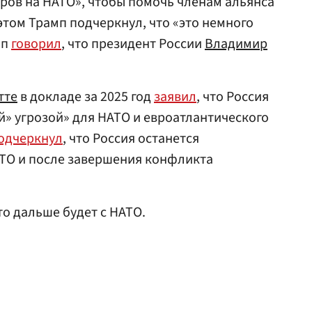
ров на НАТО», чтобы помочь членам альянса
этом Трамп подчеркнул, что «это немного
мп
говорил
, что президент России
Владимир
тте
в докладе за 2025 год
заявил
, что Россия
й» угрозой» для НАТО и евроатлантического
одчеркнул
, что Россия останется
АТО и после завершения конфликта
что дальше будет с НАТО.