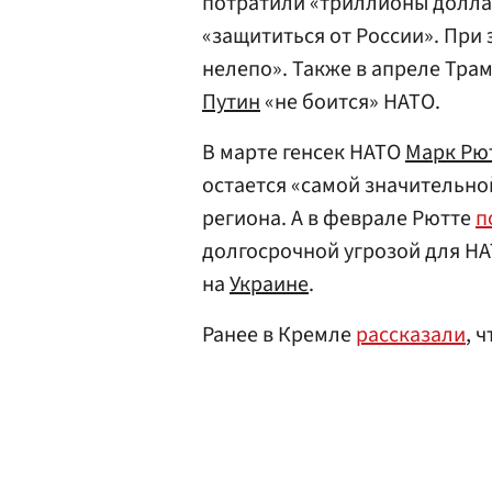
потратили «триллионы долла
«защититься от России». При 
нелепо». Также в апреле Тра
Путин
«не боится» НАТО.
В марте генсек НАТО
Марк Рю
остается «самой значительно
региона. А в феврале Рютте
п
долгосрочной угрозой для Н
на
Украине
.
Ранее в Кремле
рассказали
, 