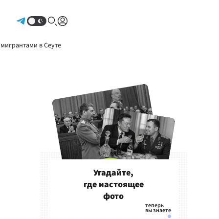
Авторизоваться
 мигрантами в Сеуте
Угадайте,
где настоящее
фото