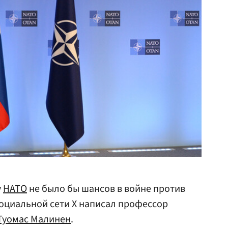
у
НАТО
не было бы шансов в войне против
 социальной сети X написал профессор
Туомас Малинен
.