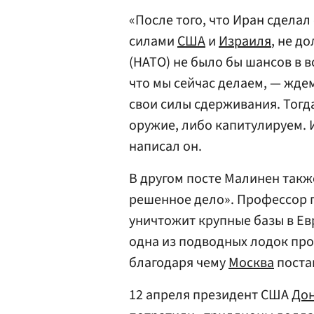
«После того, что Иран сдела
силами
США
и
Израиля
, не д
(НАТО) не было бы шансов в в
что мы сейчас делаем, — ждем
свои силы сдерживания. Тог
оружие, либо капитулируем. 
написал он.
В другом посте Малинен также
решенное дело». Профессор п
уничтожит крупные базы в Ев
одна из подводных лодок про
благодаря чему
Москва
постав
12 апреля президент США
Дон