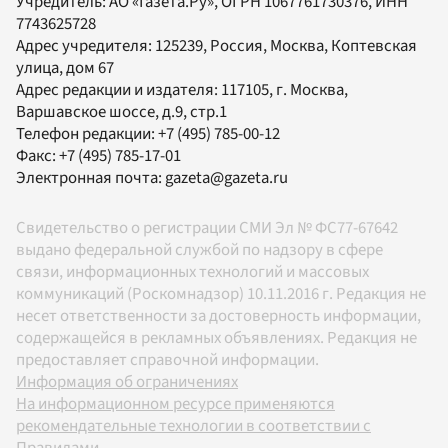
Учредитель:
АО «Газета.Ру»
, ОГРН 1067761730376, ИНН
7743625728
Адрес учредителя: 125239, Россия, Москва, Коптевская
улица, дом 67
Адрес редакции и издателя:
117105
, г.
Москва
,
Варшавское шоссе, д.9, стр.1
Телефон редакции:
+7 (495) 785-00-12
Факс:
+7 (495) 785-17-01
Электронная почта:
gazeta@gazeta.ru
Свидетельство о регистрации СМИ Эл № ФС77-67642
выдано федеральной службой по надзору в сфере
связи, информационных технологий и массовых
коммуникаций (Роскомнадзор) 10.11.2016 г. Редакция не
несет ответственности за достоверность информации,
содержащейся в рекламных объявлениях. Редакция не
предоставляет справочной информации.
Информация об ограничениях
На информационном ресурсе применяются
рекомендательные технологии в соответствии с