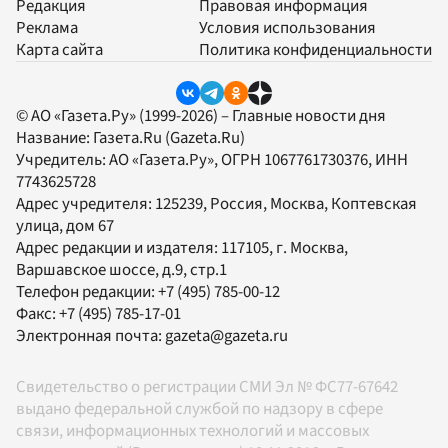
Редакция
Правовая информация
Реклама
Условия использования
Карта сайта
Политика конфиденциальности
© АО «Газета.Ру» (1999-2026) – Главные новости дня
Название:
Газета.Ru
(Gazeta.Ru)
Учредитель:
АО «Газета.Ру»
, ОГРН 1067761730376, ИНН
7743625728
Адрес учредителя: 125239, Россия, Москва, Коптевская
улица, дом 67
Адрес редакции и издателя:
117105
, г.
Москва
,
Варшавское шоссе, д.9, стр.1
Телефон редакции:
+7 (495) 785-00-12
Факс:
+7 (495) 785-17-01
Электронная почта:
gazeta@gazeta.ru
Свидетельство о регистрации СМИ Эл № ФС77-67642
выдано федеральной службой по надзору в сфере
связи, информационных технологий и массовых