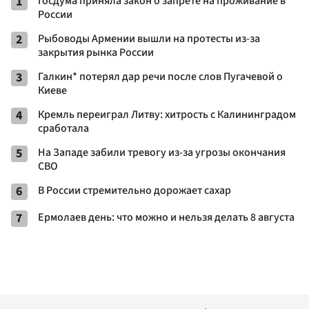
1
Госдума приняла закон о запрете на проживание в
России
2
Рыбоводы Армении вышли на протесты из-за
закрытия рынка России
3
Галкин* потерял дар речи после слов Пугачевой о
Киеве
4
Кремль переиграл Литву: хитрость с Калининградом
сработала
5
На Западе забили тревогу из-за угрозы окончания
СВО
6
В России стремительно дорожает сахар
7
Ермолаев день: что можно и нельзя делать 8 августа