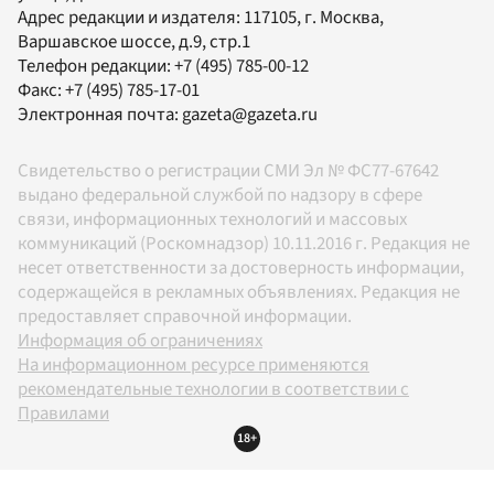
Адрес редакции и издателя:
117105
, г.
Москва
,
Варшавское шоссе, д.9, стр.1
Телефон редакции:
+7 (495) 785-00-12
Факс:
+7 (495) 785-17-01
Электронная почта:
gazeta@gazeta.ru
Свидетельство о регистрации СМИ Эл № ФС77-67642
выдано федеральной службой по надзору в сфере
связи, информационных технологий и массовых
коммуникаций (Роскомнадзор) 10.11.2016 г. Редакция не
несет ответственности за достоверность информации,
содержащейся в рекламных объявлениях. Редакция не
предоставляет справочной информации.
Информация об ограничениях
На информационном ресурсе применяются
рекомендательные технологии в соответствии с
Правилами
18+