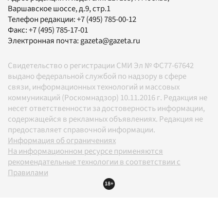
Варшавское шоссе, д.9, стр.1
Телефон редакции:
+7 (495) 785-00-12
Факс:
+7 (495) 785-17-01
Электронная почта:
gazeta@gazeta.ru
Свидетельство о регистрации СМИ Эл № ФС77-67642
выдано федеральной службой по надзору в сфере
связи, информационных технологий и массовых
коммуникаций (Роскомнадзор) 10.11.2016 г. Редакция не
несет ответственности за достоверность информации,
содержащейся в рекламных объявлениях. Редакция не
предоставляет справочной информации.
Информация об ограничениях
На информационном ресурсе применяются
рекомендательные технологии в соответствии с
Правилами
18+