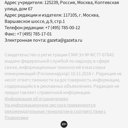
Адрес учредителя: 125239, Россия, Москва, Коптевская
улица, дом 67
Адрес редакции и издателя:
117105
, г.
Москва
,
Варшавское шоссе, д.9, стр.1
Телефон редакции:
+7 (495) 785-00-12
Факс:
+7 (495) 785-17-01
Электронная почта:
gazeta@gazeta.ru
Свидетельство о регистрации СМИ Эл № ФС77-67642
выдано федеральной службой по надзору в сфере
связи, информационных технологий и массовых
коммуникаций (Роскомнадзор) 10.11.2016 г. Редакция не
несет ответственности за достоверность информации,
содержащейся в рекламных объявлениях. Редакция не
предоставляет справочной информации.
Информация об ограничениях
На информационном ресурсе применяются
рекомендательные технологии в соответствии с
Правилами
18+