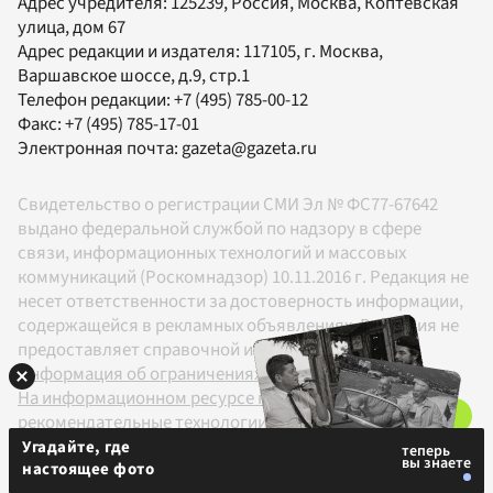
Адрес учредителя: 125239, Россия, Москва, Коптевская
улица, дом 67
Адрес редакции и издателя:
117105
, г.
Москва
,
Варшавское шоссе, д.9, стр.1
Телефон редакции:
+7 (495) 785-00-12
Факс:
+7 (495) 785-17-01
Электронная почта:
gazeta@gazeta.ru
Свидетельство о регистрации СМИ Эл № ФС77-67642
выдано федеральной службой по надзору в сфере
связи, информационных технологий и массовых
коммуникаций (Роскомнадзор) 10.11.2016 г. Редакция не
несет ответственности за достоверность информации,
содержащейся в рекламных объявлениях. Редакция не
предоставляет справочной информации.
Информация об ограничениях
На информационном ресурсе применяются
рекомендательные технологии в соответствии с
Правилами
Угадайте, где
настоящее фото
18+