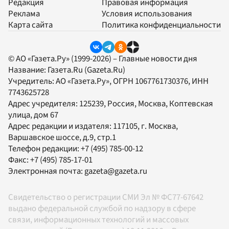
Редакция
Правовая информация
Реклама
Условия использования
Карта сайта
Политика конфиденциальности
© АО «Газета.Ру» (1999-2026) – Главные новости дня
Название:
Газета.Ru
(Gazeta.Ru)
Учредитель:
АО «Газета.Ру»
, ОГРН 1067761730376, ИНН
7743625728
Адрес учредителя: 125239, Россия, Москва, Коптевская
улица, дом 67
Адрес редакции и издателя:
117105
, г.
Москва
,
Варшавское шоссе, д.9, стр.1
Телефон редакции:
+7 (495) 785-00-12
Факс:
+7 (495) 785-17-01
Электронная почта:
gazeta@gazeta.ru
Свидетельство о регистрации СМИ Эл № ФС77-67642
выдано федеральной службой по надзору в сфере
связи, информационных технологий и массовых