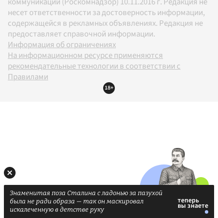
коммуникаций (Роскомнадзор) 10.11.2016 г. Редакция не
несет ответственности за достоверность информации,
содержащейся в рекламных объявлениях. Редакция не
предоставляет справочной информации.
Информация об ограничениях
На информационном ресурсе применяются
рекомендательные технологии в соответствии с
Правилами
18+
Знаменитая поза Сталина с ладонью за пазухой
была не ради образа — так он маскировал
искалеченную в детстве руку