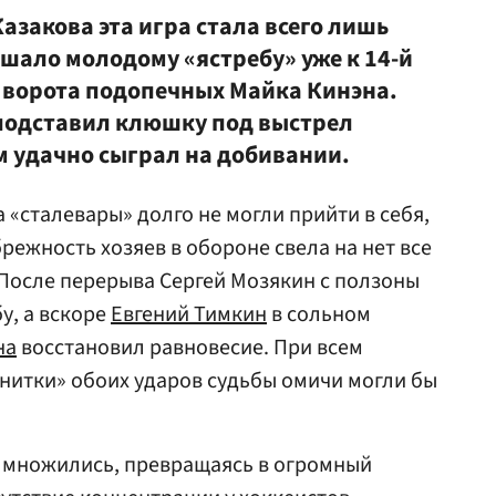
Казакова
эта игра стала всего лишь
ешало молодому «ястребу» уже к 14-й
в ворота подопечных
Майка Кинэна
.
подставил клюшку под выстрел
м удачно сыграл на добивании.
 «сталевары» долго не могли прийти в себя,
режность хозяев в обороне свела на нет все
 После перерыва Сергей Мозякин с ползоны
у, а вскоре
Евгений Тимкин
в сольном
на
восстановил равновесие. При всем
нитки» обоих ударов судьбы омичи могли бы
 множились, превращаясь в огромный