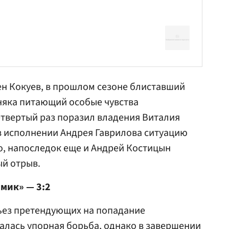
н Кокуев
, в прошлом сезоне блиставший
няка питающий особые чувства
четвертый раз поразил владения
Виталия
 в исполнении
Андрея Гаврилова
ситуацию
о, напоследок еще и
Андрей Костицын
й отрыв.
мик» — 3:2
рьез претендующих на попадание
залась упорная борьба, однако в завершении