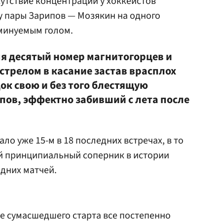
утствие концентрации у хоккеистов
у пары Зарипов — Мозякин на одного
минуемым голом.
мя десятый номер магнитогорцев и
ыстрелом в касание застав врасплох
ок свою и без того блестящую
пов, эффектно забивший с лета после
ло уже 15-м в 18 последних встречах, в то
ый принципиальный соперник в истории
едних матчей.
е сумасшедшего старта все постепенно