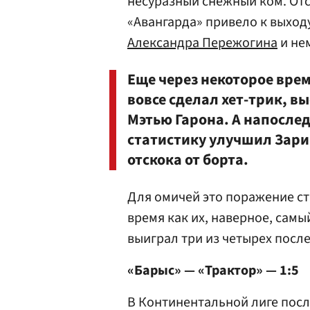
несуразный снежный ком. Отс
«Авангарда» привело к выход
Александра Пережогина
и не
Еще через некоторое вре
вовсе сделал хет-трик, в
Мэтью Гарона. А напослед
статистику улучшил Зари
отскока от борта.
Для омичей это поражение ста
время как их, наверное, сам
выиграл три из четырех посл
«Барыс» — «Трактор» — 1:5
В Континентальной лиге посл