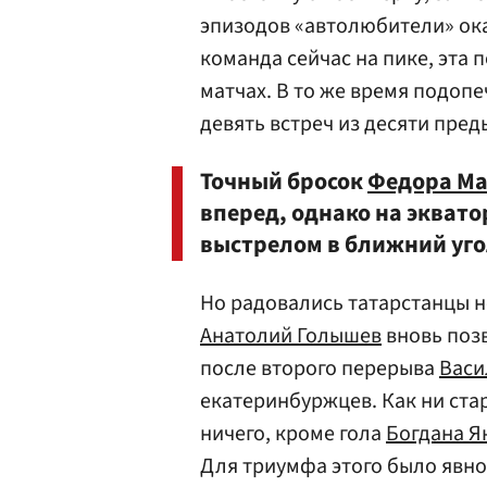
эпизодов «автолюбители» ока
команда сейчас на пике, эта 
матчах. В то же время подоп
девять встреч из десяти пре
Точный бросок
Федора М
вперед, однако на эквато
выстрелом в ближний уго
Но радовались татарстанцы н
Анатолий Голышев
вновь позв
после второго перерыва
Васи
екатеринбуржцев. Как ни ст
ничего, кроме гола
Богдана Я
Для триумфа этого было явно