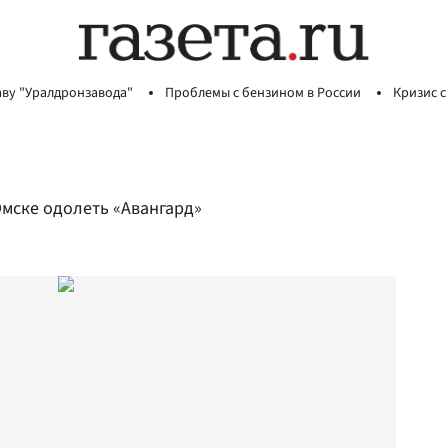
аву "Уралдронзавода"
Проблемы с бензином в России
Кризис с
Омске одолеть «Авангард»