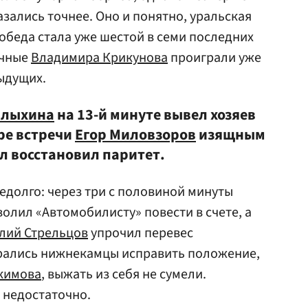
зались точнее. Оно и понятно, уральская
победа стала уже шестой в семи последних
ечные
Владимира Крикунова
проиграли уже
дыдущих.
алыхина
на 13-й минуте вывел хозяев
ре встречи
Егор Миловзоров
изящным
л восстановил паритет.
едолго: через три с половиной минуты
олил «Автомобилисту» повести в счете, а
лий Стрельцов
упрочил перевес
арались нижнекамцы исправить положение,
кимова
, выжать из себя не сумели.
 недостаточно.