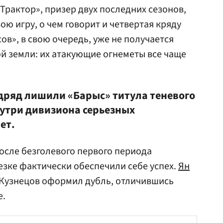
«Трактор», призер двух последних сезонов,
ою игру, о чем говорит и четвертая кряду
сов», в свою очередь, уже не получается
й земли: их атакующие огнеметы все чаще
дряд лишили «Барыс» титула теневого
нутри дивизиона серьезных
ет.
после безголевого первого периода
езке фактически обеспечили себе успех.
Ян
й Кузнецов оформил дубль, отличившись
е.