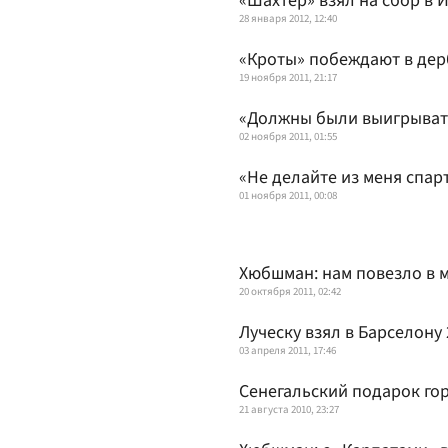
«Шахтер» взял на сбор в 
28 января 2012, 12:40
«Кроты» побеждают в дер
19 ноября 2011, 21:17
«Должны были выигрыват
02 ноября 2011, 01:55
«Не делайте из меня спар
01 ноября 2011, 00:08
Хюбшман: нам повезло в м
20 октября 2011, 02:42
Луческу взял в Барселону
03 апреля 2011, 17:46
Сенегальский подарок го
21 августа 2010, 23:27