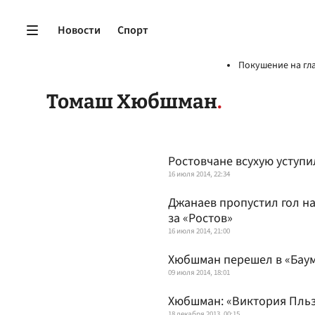
Новости
Спорт
Покушение на гл
Томаш Хюбшман
Ростовчане всухую уступи
16 июля 2014, 22:34
Джанаев пропустил гол н
за «Ростов»
16 июля 2014, 21:00
Хюбшман перешел в «Бау
09 июля 2014, 18:01
Хюбшман: «Виктория Пльз
18 декабря 2013, 00:15