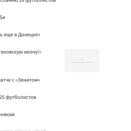
Испанию 28 футболистов
би
ь еще в Донецке»
таковскую икону!»
атче с «Зенитом»
 25 футболистов
рнякам