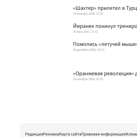
«Шахтер» прилетел в Тур
18 января 2008, 17:50
Йиранек покинул трениро
30 мая 2007, 21:53
Помолись «летучей мыши
04 декабря 2006, 18:13
«Оранжевая революция» 
23 ноября 2006, 01:05
Редакция
Реклама
Карта сайта
Правовая информация
Услов