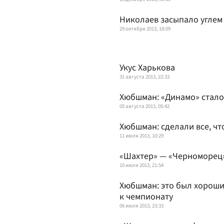
Николаев засыпало углем
29 октября 2013, 18:09
Укус Харькова
31 августа 2013, 22:33
Хюбшман: «Динамо» стало
05 августа 2013, 05:42
Хюбшман: сделали все, ч
11 июля 2013, 10:29
«Шахтер» — «Черноморец»
10 июля 2013, 21:54
Хюбшман: это был хороший
к чемпионату
06 июля 2013, 23:33