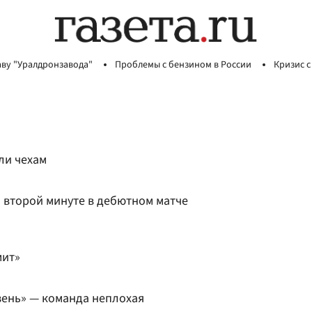
аву "Уралдронзавода"
Проблемы с бензином в России
Кризис с
ли чехам
а второй минуте в дебютном матче
мит»
ень» — команда неплохая