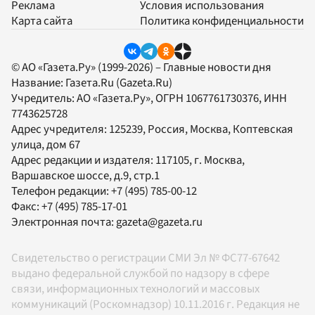
Реклама
Условия использования
Карта сайта
Политика конфиденциальности
© АО «Газета.Ру» (1999-2026) – Главные новости дня
Название:
Газета.Ru
(Gazeta.Ru)
Учредитель:
АО «Газета.Ру»
, ОГРН 1067761730376, ИНН
7743625728
Адрес учредителя: 125239, Россия, Москва, Коптевская
улица, дом 67
Адрес редакции и издателя:
117105
, г.
Москва
,
Варшавское шоссе, д.9, стр.1
Телефон редакции:
+7 (495) 785-00-12
Факс:
+7 (495) 785-17-01
Электронная почта:
gazeta@gazeta.ru
Свидетельство о регистрации СМИ Эл № ФС77-67642
выдано федеральной службой по надзору в сфере
связи, информационных технологий и массовых
коммуникаций (Роскомнадзор) 10.11.2016 г. Редакция не