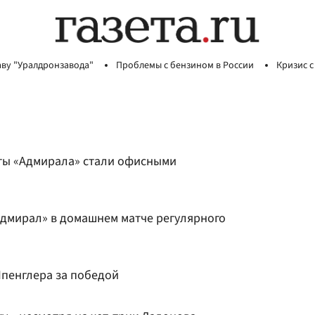
аву "Уралдронзавода"
Проблемы с бензином в России
Кризис с
ты «Адмирала» стали офисными
дмирал» в домашнем матче регулярного
Шпенглера за победой