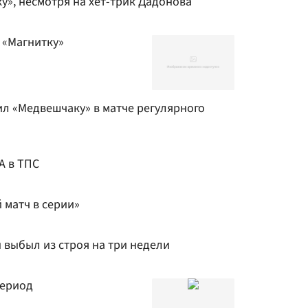
у», несмотря на хет-трик Дадонова
 «Магнитку»
ил «Медвешчаку» в матче регулярного
А в ТПС
 матч в серии»
 выбыл из строя на три недели
период