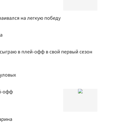
раивался на легкую победу
ва
 сыграю в плей-офф в свой первый сезон
дуловых
й-офф
гарина