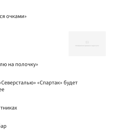
ся очками»
лю на полочку»
«Северсталью» «Спартак» будет
ее
итниках
бар