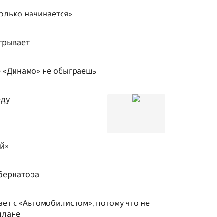
только начинается»
игрывает
е «Динамо» не обыграешь
еду
й»
убернатора
ает с «Автомобилистом», потому что не
плане