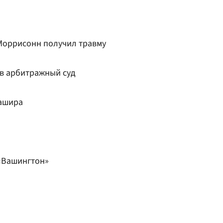
Моррисонн получил травму
 в арбитражный суд
рашира
 «Вашингтон»