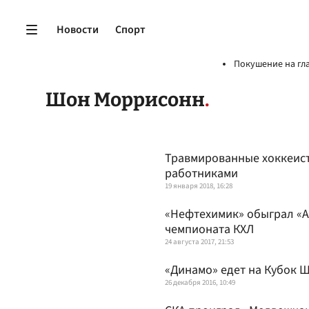
Новости
Спорт
Покушение на гл
Шон Моррисонн
Травмированные хоккеис
работниками
19 января 2018, 16:28
«Нефтехимик» обыграл «А
чемпионата КХЛ
24 августа 2017, 21:53
«Динамо» едет на Кубок 
26 декабря 2016, 10:49