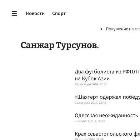
Новости
Спорт
Покушение на гл
Санжар Турсунов
Два футболиста из РФПЛ п
на Кубок Азии
30 декабря 2014, 12:52
«Шахтер» одержал победу
01 августа 2014, 22:43
Одесская неожиданность
21 апреля 2014, 00:01
Крах севастопольского ф
29 марта 2014, 21:09