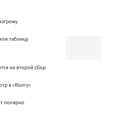
азгрому
или таблицу
ится на второй сбор
тр в «Волгу»
ют полярно