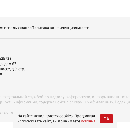
ия использования
Политика конфиденциальности
625728
а, дом 67
ссе, д.9, стр.1
-01
но федеральной службой по надзору в сфере связи, информационных т
товерность информации, содержащейся в рекламных объявлениях. Редак
ные технологии в соответствии с Правилами
На сайте используются cookies. Продолжая
Ok
использовать сайт, вы принимаете
условия