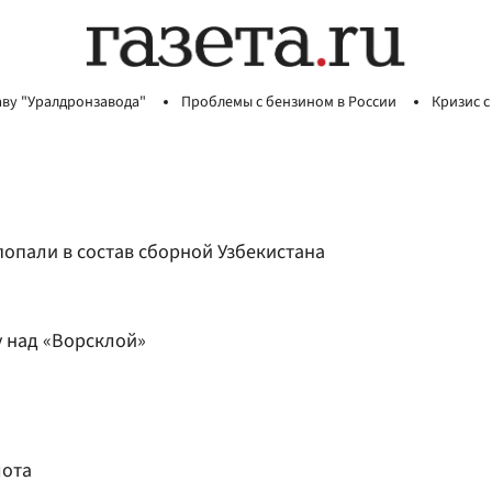
аву "Уралдронзавода"
Проблемы с бензином в России
Кризис с
опали в состав сборной Узбекистана
 над «Ворсклой»
лота