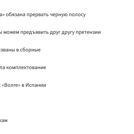
га» обязана прервать черную полосу
мы можем предъявить друг другу претензии
ызваны в сборные
ила комплектование
 «Волге» в Испании
кам