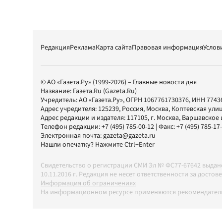
Редакция
Реклама
Карта сайта
Правовая информация
Услов
© АО «Газета.Ру» (1999-2026) – Главные новости дня
Название:
Газета.Ru
(Gazeta.Ru)
Учредитель:
АО «Газета.Ру»
, ОГРН 1067761730376, ИНН 7743
Адрес учредителя: 125239, Россия, Москва, Коптевская улиц
Адрес редакции и издателя:
117105
, г.
Москва
,
Варшавское шо
Телефон редакции:
+7 (495) 785-00-12
| Факс:
+7 (495) 785-17
Электронная почта:
gazeta@gazeta.ru
Нашли опечатку? Нажмите Ctrl+Enter
Свидетельство о регистрации СМИ Эл № ФС77-67642 выда
10.11.2016 г. Редакция не несет ответственности за дос
Информация об ограничениях
На информационном ресурсе применяются рекомендатель