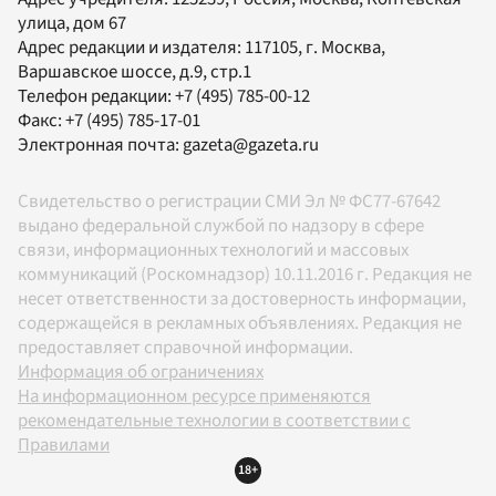
улица, дом 67
Адрес редакции и издателя:
117105
, г.
Москва
,
Варшавское шоссе, д.9, стр.1
Телефон редакции:
+7 (495) 785-00-12
Факс:
+7 (495) 785-17-01
Электронная почта:
gazeta@gazeta.ru
Свидетельство о регистрации СМИ Эл № ФС77-67642
выдано федеральной службой по надзору в сфере
связи, информационных технологий и массовых
коммуникаций (Роскомнадзор) 10.11.2016 г. Редакция не
несет ответственности за достоверность информации,
содержащейся в рекламных объявлениях. Редакция не
предоставляет справочной информации.
Информация об ограничениях
На информационном ресурсе применяются
рекомендательные технологии в соответствии с
Правилами
18+