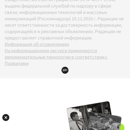
выдано федеральной службой по надзору в сфере
связи, информационных технологий и массовых
коммуникаций (Роскомнадзор) 10.11.2016 г. Редакция не
несет ответственности за достоверность информации,
содержащейся в рекламных объявлениях. Редакция не
предоставляет справочной информации.
Информация об ограничениях
На информационном ресурсе применяются
рекомендательные технологии в соответствии с
Правилами
18+