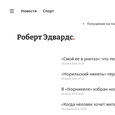
Новости
Спорт
Покушение на гл
Роберт Эдвардс
«Смой ее в унитаз»: что 
25 июля 2018, 07:29
«Норильский никель» пер
06 июня 2014, 17:25
В «Норникеле» избран но
06 июня 2013, 16:43
«Когда человек хочет жит
18 апреля 2013, 16:58