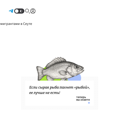
Авторизоваться
 мигрантами в Сеуте
Если сырая рыба пахнет «рыбой»,
ее лучше не есть!