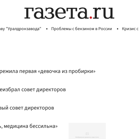
аву "Уралдронзавода"
Проблемы с бензином в России
Кризис с
пережила первая «девочка из пробирки»
еизбрал совет директоров
вый совет директоров
ь, медицина бессильна»