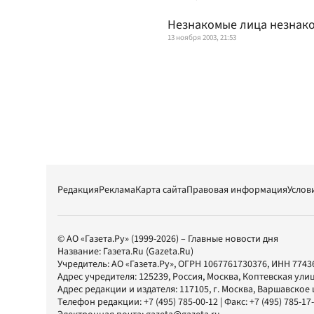
Незнакомые лица незнак
13 ноября 2003, 21:53
Редакция
Реклама
Карта сайта
Правовая информация
Услов
© АО «Газета.Ру» (1999-2026) – Главные новости дня
Название:
Газета.Ru
(Gazeta.Ru)
Учредитель:
АО «Газета.Ру»
, ОГРН 1067761730376, ИНН 7743
Адрес учредителя: 125239, Россия, Москва, Коптевская улиц
Адрес редакции и издателя:
117105
, г.
Москва
,
Варшавское шо
Телефон редакции:
+7 (495) 785-00-12
| Факс:
+7 (495) 785-17