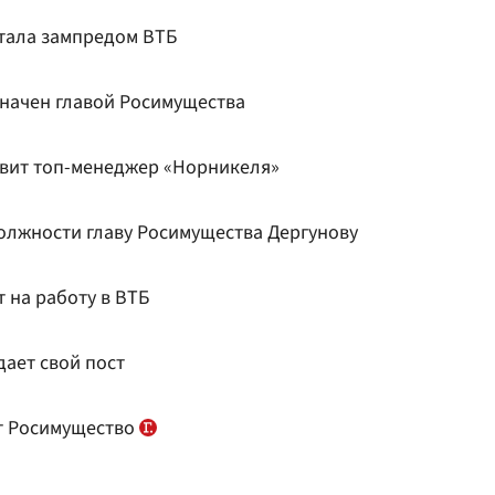
стала зампредом ВТБ
начен главой Росимущества
авит топ-менеджер «Норникеля»
олжности главу Росимущества Дергунову
 на работу в ВТБ
ает свой пост
т Росимущество