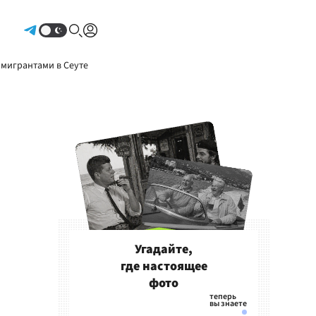
Авторизоваться
 мигрантами в Сеуте
Угадайте,
где настоящее
фото