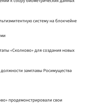
ений к сбору биометрических данных
ультиэмитентную систему на блокчейне
ами
ртапы «Сколково» для создания новых
с должности замглавы Росимущества
ово» продемонстрировали свои