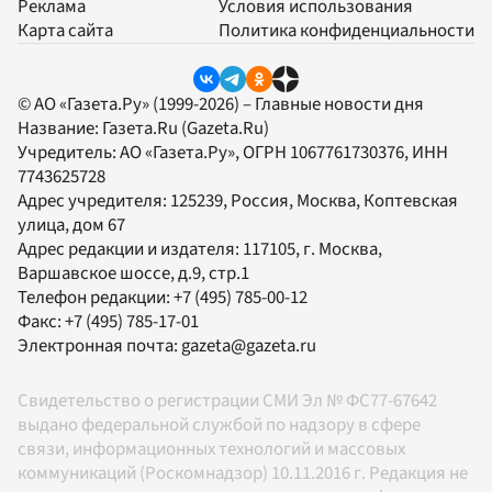
Реклама
Условия использования
Карта сайта
Политика конфиденциальности
© АО «Газета.Ру» (1999-2026) – Главные новости дня
Название:
Газета.Ru
(Gazeta.Ru)
Учредитель:
АО «Газета.Ру»
, ОГРН 1067761730376, ИНН
7743625728
Адрес учредителя: 125239, Россия, Москва, Коптевская
улица, дом 67
Адрес редакции и издателя:
117105
, г.
Москва
,
Варшавское шоссе, д.9, стр.1
Телефон редакции:
+7 (495) 785-00-12
Факс:
+7 (495) 785-17-01
Электронная почта:
gazeta@gazeta.ru
Свидетельство о регистрации СМИ Эл № ФС77-67642
выдано федеральной службой по надзору в сфере
связи, информационных технологий и массовых
коммуникаций (Роскомнадзор) 10.11.2016 г. Редакция не