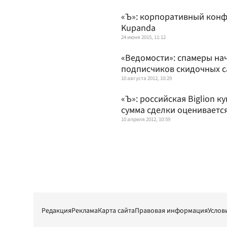
«Ъ»: корпоративный конфл
Kupanda
24 июня 2015, 11:12
«Ведомости»: спамеры на
подписчиков скидочных с
10 августа 2012, 10:29
«Ъ»: российская Biglion 
сумма сделки оценивается
10 апреля 2012, 10:59
Редакция
Реклама
Карта сайта
Правовая информация
Услов