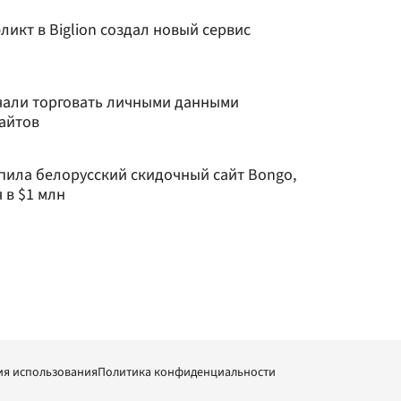
икт в Biglion создал новый сервис
чали торговать личными данными
айтов
купила белорусский скидочный сайт Bongo,
 в $1 млн
ия использования
Политика конфиденциальности