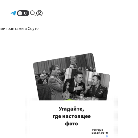
Авторизоваться
 мигрантами в Сеуте
Угадайте,
где настоящее
фото