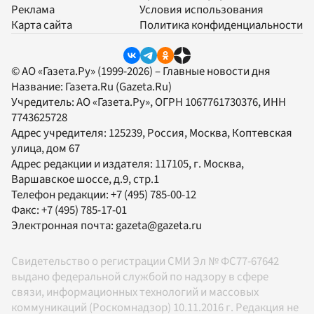
Реклама
Условия использования
Карта сайта
Политика конфиденциальности
© АО «Газета.Ру» (1999-2026) – Главные новости дня
Название:
Газета.Ru
(Gazeta.Ru)
Учредитель:
АО «Газета.Ру»
, ОГРН 1067761730376, ИНН
7743625728
Адрес учредителя: 125239, Россия, Москва, Коптевская
улица, дом 67
Адрес редакции и издателя:
117105
, г.
Москва
,
Варшавское шоссе, д.9, стр.1
Телефон редакции:
+7 (495) 785-00-12
Факс:
+7 (495) 785-17-01
Электронная почта:
gazeta@gazeta.ru
Свидетельство о регистрации СМИ Эл № ФС77-67642
выдано федеральной службой по надзору в сфере
связи, информационных технологий и массовых
коммуникаций (Роскомнадзор) 10.11.2016 г. Редакция не