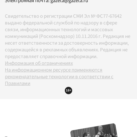
Электронная почта:
gazeta@gazeta.ru
Свидетельство о регистрации СМИ Эл № ФС77-67642
выдано федеральной службой по надзору в сфере
связи, информационных технологий и массовых
коммуникаций (Роскомнадзор) 10.11.2016 г. Редакция не
несет ответственности за достоверность информации,
содержащейся в рекламных объявлениях. Редакция не
предоставляет справочной информации.
Информация об ограничениях
На информационном ресурсе применяются
рекомендательные технологии в соответствии с
Правилами
18+