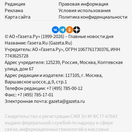
Редакция
Правовая информация
Реклама
Условия использования
Карта сайта
Политика конфиденциальности
© АО «Газета.Ру» (1999-2026) – Главные новости дня
Название:
Газета.Ru
(Gazeta.Ru)
Учредитель:
АО «Газета.Ру»
, ОГРН 1067761730376, ИНН
7743625728
Адрес учредителя: 125239, Россия, Москва, Коптевская
улица, дом 67
Адрес редакции и издателя:
117105
, г.
Москва
,
Варшавское шоссе, д.9, стр.1
Телефон редакции:
+7 (495) 785-00-12
Факс:
+7 (495) 785-17-01
Электронная почта:
gazeta@gazeta.ru
Свидетельство о регистрации СМИ Эл № ФС77-67642
выдано федеральной службой по надзору в сфере
связи, информационных технологий и массовых