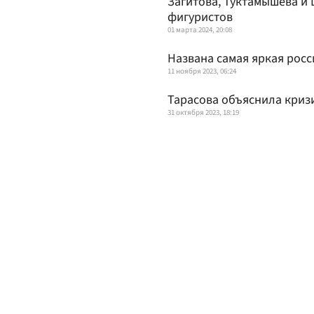
Загитова, Туктамышева и
фигуристов
01 марта 2024, 20:08
Названа самая яркая росс
11 ноября 2023, 06:24
Тарасова объяснила криз
31 октября 2023, 18:19