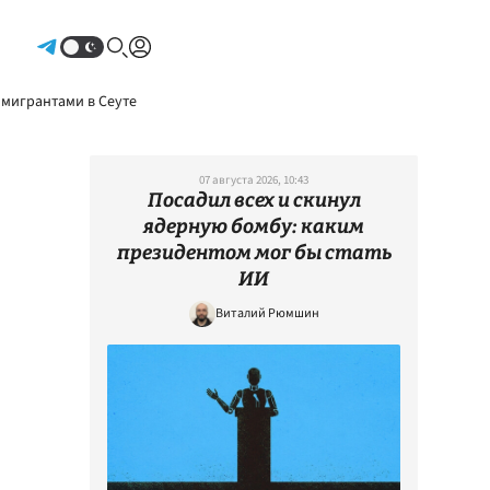
Авторизоваться
 мигрантами в Сеуте
07 августа 2026, 10:43
Посадил всех и скинул
ядерную бомбу: каким
президентом мог бы стать
ИИ
Виталий Рюмшин