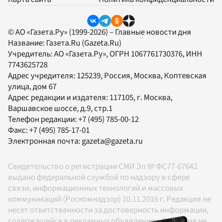
© АО «Газета.Ру» (1999-2026) – Главные новости дня
Название:
Газета.Ru
(Gazeta.Ru)
Учредитель:
АО «Газета.Ру»
, ОГРН 1067761730376, ИНН
7743625728
Адрес учредителя: 125239, Россия, Москва, Коптевская
улица, дом 67
Адрес редакции и издателя:
117105
, г.
Москва
,
Варшавское шоссе, д.9, стр.1
Телефон редакции:
+7 (495) 785-00-12
Факс:
+7 (495) 785-17-01
Электронная почта:
gazeta@gazeta.ru
Свидетельство о регистрации СМИ Эл № ФС77-67642
выдано федеральной службой по надзору в сфере
связи, информационных технологий и массовых
коммуникаций (Роскомнадзор) 10.11.2016 г. Редакция не
несет ответственности за достоверность информации,
содержащейся в рекламных объявлениях. Редакция не