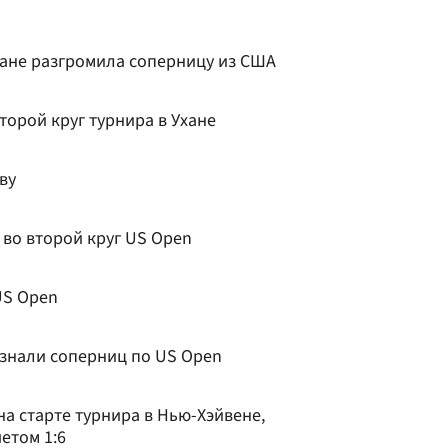
хане разгромила соперницу из США
торой круг турнира в Ухане
ву
во второй круг US Open
US Open
узнали соперниц по US Open
а старте турнира в Нью-Хэйвене,
етом 1:6