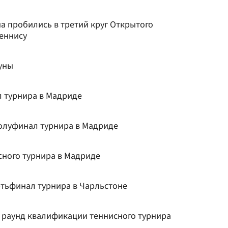
а пробились в третий круг Открытого
еннису
уны
 турнира в Мадриде
олуфинал турнира в Мадриде
сного турнира в Мадриде
ртьфинал турнира в Чарльстоне
 раунд квалификации теннисного турнира