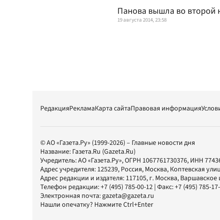
Панова вышла во второй 
19 августа 2014, 23:58
Редакция
Реклама
Карта сайта
Правовая информация
Услов
© АО «Газета.Ру» (1999-2026) – Главные новости дня
Название:
Газета.Ru
(Gazeta.Ru)
Учредитель:
АО «Газета.Ру»
, ОГРН 1067761730376, ИНН 7743
Адрес учредителя: 125239, Россия, Москва, Коптевская улиц
Адрес редакции и издателя:
117105
, г.
Москва
,
Варшавское шо
Телефон редакции:
+7 (495) 785-00-12
| Факс:
+7 (495) 785-17
Электронная почта:
gazeta@gazeta.ru
Нашли опечатку? Нажмите Ctrl+Enter