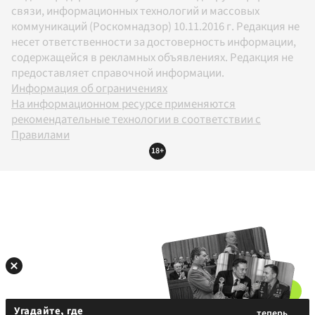
связи, информационных технологий и массовых
коммуникаций (Роскомнадзор) 10.11.2016 г. Редакция не
несет ответственности за достоверность информации,
содержащейся в рекламных объявлениях. Редакция не
предоставляет справочной информации.
Информация об ограничениях
На информационном ресурсе применяются
рекомендательные технологии в соответствии с
Правилами
18+
Угадайте, где