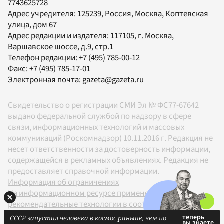
7743625728
Адрес учредителя: 125239, Россия, Москва, Коптевская
улица, дом 67
Адрес редакции и издателя:
117105
, г.
Москва
,
Варшавское шоссе, д.9, стр.1
Телефон редакции:
+7 (495) 785-00-12
Факс:
+7 (495) 785-17-01
Электронная почта:
gazeta@gazeta.ru
Свидетельство о регистрации СМИ Эл № ФС77-67642
выдано федеральной службой по надзору в сфере
связи, информационных технологий и массовых
коммуникаций (Роскомнадзор) 10.11.2016 г. Редакция не
несет ответственности за достоверность информации,
содержащейся в рекламных объявлениях. Редакция не
предоставляет справочной информации.
Информация об ограничениях
На информационном ресурсе применяются
рекомендательные технологии в соответствии с
Правилами
СССР запустил человека в космос раньше, чем по