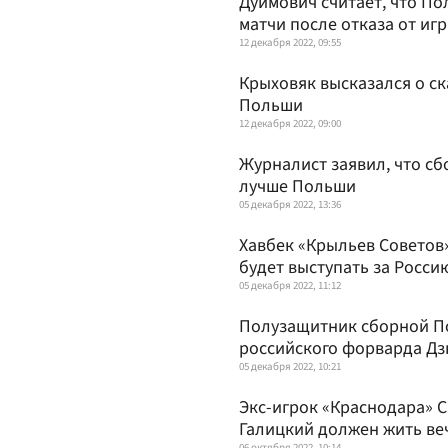
Дуймович считает, что По
матчи после отказа от иг
12 декабря 2022, 09:55
Крыховяк высказался о с
Польши
12 декабря 2022, 09:00
Журналист заявил, что сб
лучше Польши
05 декабря 2022, 13:36
Хавбек «Крыльев Советов
будет выступать за Росси
05 декабря 2022, 11:12
Полузащитник сборной По
российского форварда Д
05 декабря 2022, 10:21
Экс-игрок «Краснодара» С
Галицкий должен жить ве
06 октября 2022, 10:14