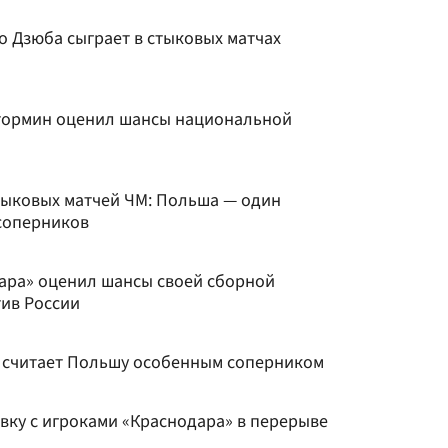
о Дзюба сыграет в стыковых матчах
утормин оценил шансы национальной
тыковых матчей ЧМ: Польша — один
соперников
ара» оценил шансы своей сборной
тив России
 считает Польшу особенным соперником
вку с игроками «Краснодара» в перерыве