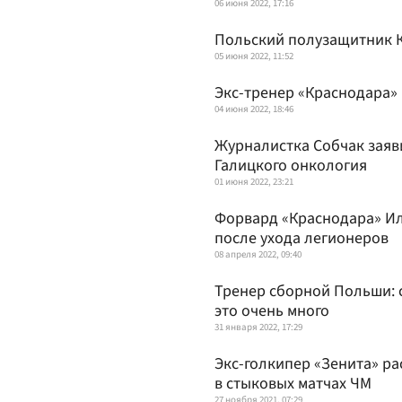
06 июня 2022, 17:16
Польский полузащитник К
05 июня 2022, 11:52
Экс-тренер «Краснодара»
04 июня 2022, 18:46
Журналистка Собчак заяви
Галицкого онкология
01 июня 2022, 23:21
Форвард «Краснодара» Ил
после ухода легионеров
08 апреля 2022, 09:40
Тренер сборной Польши: с
это очень много
31 января 2022, 17:29
Экс-голкипер «Зенита» ра
в стыковых матчах ЧМ
27 ноября 2021, 07:29