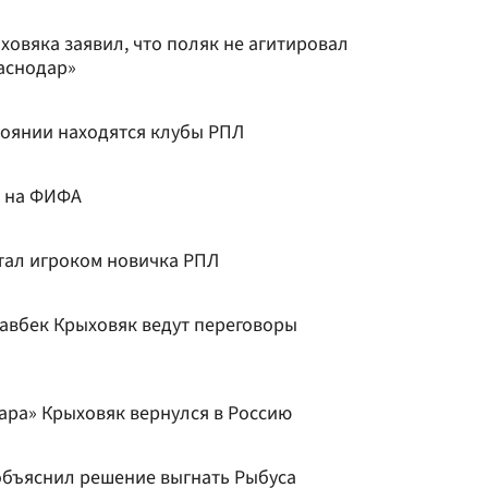
овяка заявил, что поляк не агитировал
аснодар»
тоянии находятся клубы РПЛ
д на ФИФА
тал игроком новичка РПЛ
хавбек Крыховяк ведут переговоры
ара» Крыховяк вернулся в Россию
бъяснил решение выгнать Рыбуса