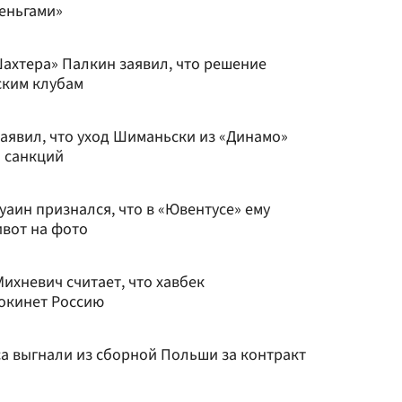
еньгами»
ахтера» Палкин заявил, что решение
ским клубам
аявил, что уход Шиманьски из «Динамо»
й санкций
аин признался, что в «Ювентусе» ему
ивот на фото
ихневич считает, что хавбек
окинет Россию
уса выгнали из сборной Польши за контракт