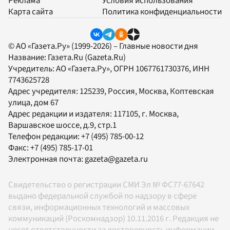
Реклама
Условия использования
Карта сайта
Политика конфиденциальности
© АО «Газета.Ру» (1999-2026) – Главные новости дня
Название:
Газета.Ru
(Gazeta.Ru)
Учредитель:
АО «Газета.Ру»
, ОГРН 1067761730376, ИНН
7743625728
Адрес учредителя: 125239, Россия, Москва, Коптевская
улица, дом 67
Адрес редакции и издателя:
117105
, г.
Москва
,
Варшавское шоссе, д.9, стр.1
Телефон редакции:
+7 (495) 785-00-12
Факс:
+7 (495) 785-17-01
Электронная почта:
gazeta@gazeta.ru
Свидетельство о регистрации СМИ Эл № ФС77-67642
выдано федеральной службой по надзору в сфере
связи, информационных технологий и массовых
коммуникаций (Роскомнадзор) 10.11.2016 г. Редакция не