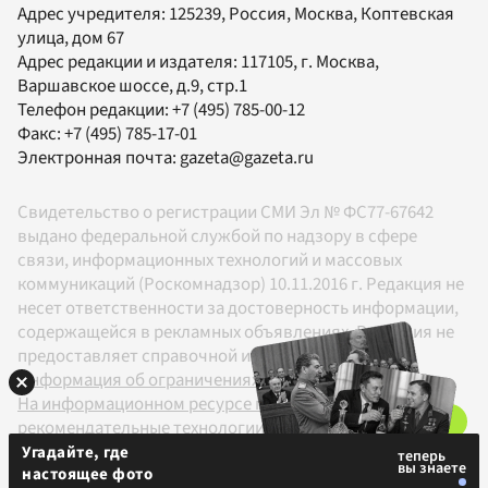
Адрес учредителя: 125239, Россия, Москва, Коптевская
улица, дом 67
Адрес редакции и издателя:
117105
, г.
Москва
,
Варшавское шоссе, д.9, стр.1
Телефон редакции:
+7 (495) 785-00-12
Факс:
+7 (495) 785-17-01
Электронная почта:
gazeta@gazeta.ru
Свидетельство о регистрации СМИ Эл № ФС77-67642
выдано федеральной службой по надзору в сфере
связи, информационных технологий и массовых
коммуникаций (Роскомнадзор) 10.11.2016 г. Редакция не
несет ответственности за достоверность информации,
содержащейся в рекламных объявлениях. Редакция не
предоставляет справочной информации.
Информация об ограничениях
На информационном ресурсе применяются
рекомендательные технологии в соответствии с
Правилами
Угадайте, где
настоящее фото
18+