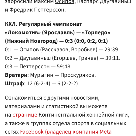
забросили Максим
Осипов
, Каспарс Даугавиньш
и
Фредрик Петтерссон
.
КХЛ. Регулярный чемпионат
«Локомотив» (Ярославль) — «Торпедо»
(Нижний Новгород) — 0:3 (0:0, 0:2, 0:1)
0:1 — Осипов (Рассказов, Воробьев) — 29:39.
0:2 — Даугавиньш (Егоршев, Грачев) — 39:11.
0:3 — Петтерссон — 59:48.
Вратари
: Мурыгин — Проскуряков.
Штраф
: 12 (6-2-4) — 6 (2-2-2).
Ознакомиться с другими новостями,
материалами и статистикой вы можете
на
странице
Континентальной хоккейной лиги,
а также в группах отдела спорта в социальных
сетях
Facebook (владелец компания Meta