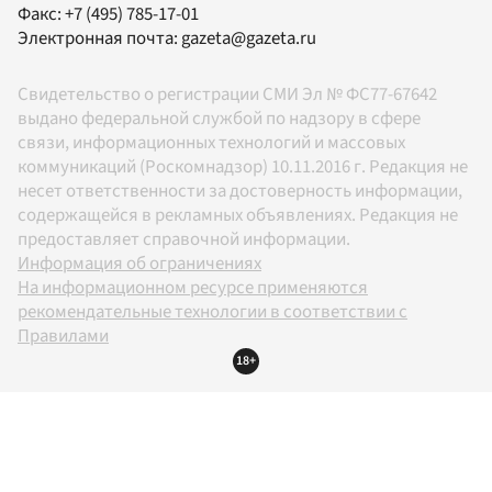
Факс:
+7 (495) 785-17-01
Электронная почта:
gazeta@gazeta.ru
Свидетельство о регистрации СМИ Эл № ФС77-67642
выдано федеральной службой по надзору в сфере
связи, информационных технологий и массовых
коммуникаций (Роскомнадзор) 10.11.2016 г. Редакция не
несет ответственности за достоверность информации,
содержащейся в рекламных объявлениях. Редакция не
предоставляет справочной информации.
Информация об ограничениях
На информационном ресурсе применяются
рекомендательные технологии в соответствии с
Правилами
18+