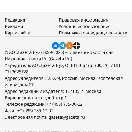
Редакция
Правовая информация
Реклама
Условия использования
Карта сайта
Политика конфиденциальности
© АО «Газета.Ру» (1999-2026) – Главные новости дня
Название:
Газета.Ru
(Gazeta.Ru)
Учредитель:
АО «Газета.Ру»
, ОГРН 1067761730376, ИНН
7743625728
Адрес учредителя: 125239, Россия, Москва, Коптевская
улица, дом 67
Адрес редакции и издателя:
117105
, г.
Москва
,
Варшавское шоссе, д.9, стр.1
Телефон редакции:
+7 (495) 785-00-12
Факс:
+7 (495) 785-17-01
Электронная почта:
gazeta@gazeta.ru