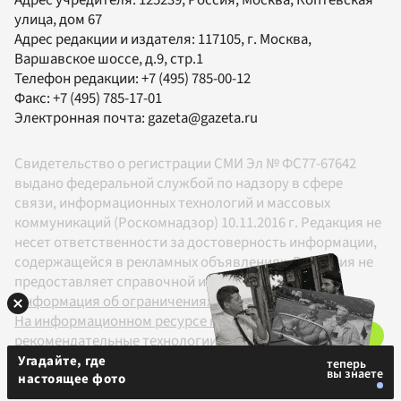
улица, дом 67
Адрес редакции и издателя:
117105
, г.
Москва
,
Варшавское шоссе, д.9, стр.1
Телефон редакции:
+7 (495) 785-00-12
Факс:
+7 (495) 785-17-01
Электронная почта:
gazeta@gazeta.ru
Свидетельство о регистрации СМИ Эл № ФС77-67642
выдано федеральной службой по надзору в сфере
связи, информационных технологий и массовых
коммуникаций (Роскомнадзор) 10.11.2016 г. Редакция не
несет ответственности за достоверность информации,
содержащейся в рекламных объявлениях. Редакция не
предоставляет справочной информации.
Информация об ограничениях
На информационном ресурсе применяются
рекомендательные технологии в соответствии с
Правилами
Угадайте, где
настоящее фото
18+