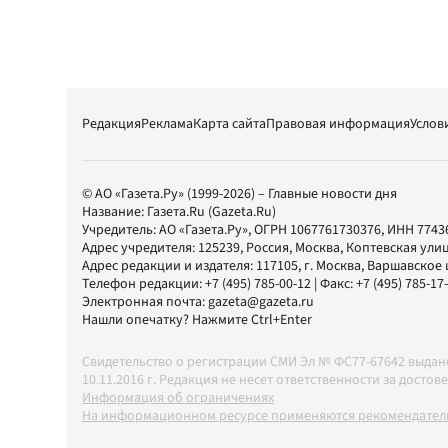
Редакция
Реклама
Карта сайта
Правовая информация
Услов
© АО «Газета.Ру» (1999-2026) – Главные новости дня
Название:
Газета.Ru
(Gazeta.Ru)
Учредитель:
АО «Газета.Ру»
, ОГРН 1067761730376, ИНН 7743
Адрес учредителя: 125239, Россия, Москва, Коптевская улиц
Адрес редакции и издателя:
117105
, г.
Москва
,
Варшавское шо
Телефон редакции:
+7 (495) 785-00-12
| Факс:
+7 (495) 785-17
Электронная почта:
gazeta@gazeta.ru
Нашли опечатку? Нажмите Ctrl+Enter
Свидетельство о регистрации СМИ Эл № ФС77-67642 выда
10.11.2016 г. Редакция не несет ответственности за дос
Информация об ограничениях
На информационном ресурсе применяются рекомендатель