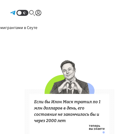
Авторизоваться
 мигрантами в Сеуте
Если бы Илон Маск тратил по 1
млн долларов в день, его
состояние не закончилось бы и
через 2000 лет