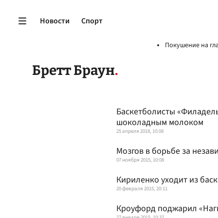
Новости
Спорт
Покушение на гл
Бретт Браун
Баскетболисты «Филадель
шоколадным молоком
25 апреля 2018, 10:08
Мозгов в борьбе за незав
07 ноября 2015, 10:08
Кириленко уходит из бас
20 февраля 2015, 20:11
Кроуфорд поджарил «Нагг
27 января 2015, 10:37