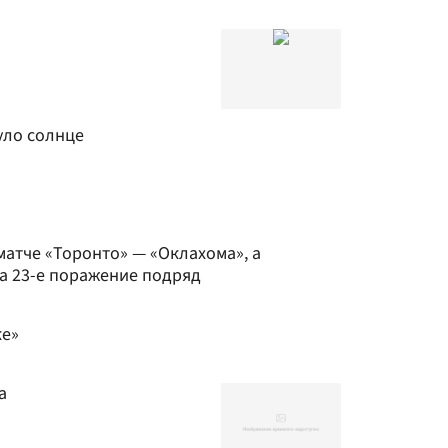
уло солнце
матче «Торонто» — «Оклахома», а
а 23-е поражение подряд
ке»
а