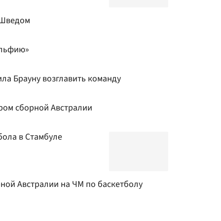
 Шведом
ельфию»
а Брауну возглавить команду
ером сборной Австралии
бола в Стамбуле
рной Австралии на ЧМ по баскетболу