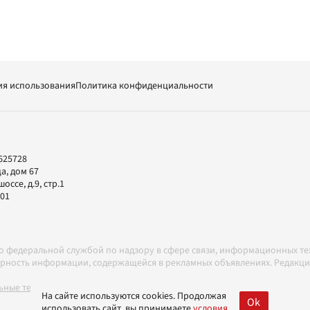
ия использования
Политика конфиденциальности
625728
а, дом 67
ссе, д.9, стр.1
-01
но федеральной службой по надзору в сфере связи, информационных т
товерность информации, содержащейся в рекламных объявлениях. Редак
ные технологии в соответствии с Правилами
На сайте используются cookies. Продолжая
Ok
использовать сайт, вы принимаете
условия