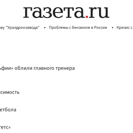
аву "Уралдронзавода"
Проблемы с бензином в России
Кризис с
фии» облили главного тренера
исимость
кетбола
етс»