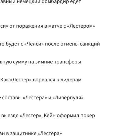
главный немецкий бомбардир едет
си» от поражения в матче с «Лестером»
то будет с «Челси» после отмены санкций
овную сумму на зимние трансферы
Как «Лестер» ворвался к лидерам
 составы «Лестера» и «Ливерпуля»
 выезде «Лестер», Кейн оформил покер
ан в защитнике «Лестера»