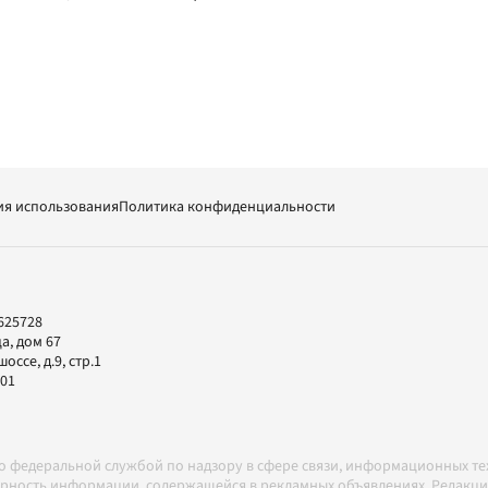
ия использования
Политика конфиденциальности
625728
а, дом 67
ссе, д.9, стр.1
-01
но федеральной службой по надзору в сфере связи, информационных т
товерность информации, содержащейся в рекламных объявлениях. Редак