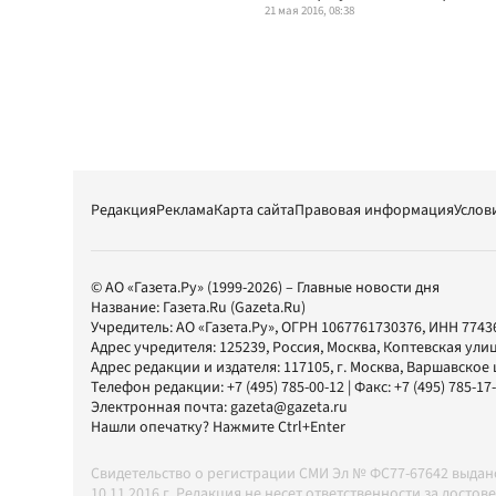
21 мая 2016, 08:38
Редакция
Реклама
Карта сайта
Правовая информация
Услов
© АО «Газета.Ру» (1999-2026) – Главные новости дня
Название:
Газета.Ru
(Gazeta.Ru)
Учредитель:
АО «Газета.Ру»
, ОГРН 1067761730376, ИНН 7743
Адрес учредителя: 125239, Россия, Москва, Коптевская улиц
Адрес редакции и издателя:
117105
, г.
Москва
,
Варшавское шо
Телефон редакции:
+7 (495) 785-00-12
| Факс:
+7 (495) 785-17
Электронная почта:
gazeta@gazeta.ru
Нашли опечатку? Нажмите Ctrl+Enter
Свидетельство о регистрации СМИ Эл № ФС77-67642 выда
10.11.2016 г. Редакция не несет ответственности за дос