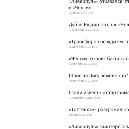
«Ливерпуль» отказался: 
в «Челси»
05 июня 2020, 09:06
Дубль Рюдигера спас «Чел
01 февраля 2020, 17:26
«Трансферов не ждите»: ч
15 декабря 2019, 15:16
«Челси» готовит басносл
06 ноября 2019, 16:55
Шанс на Лигу чемпионов? 
09 октября 2019, 20:04
Стали известны стартовые
01 сентября 2018, 13:50
«Тоттенхэм» разгромил на
19 мая 2017, 00:05
«Ливерпуль» заинтересов