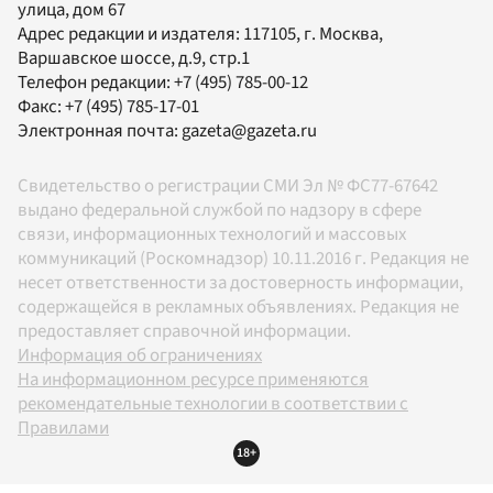
улица, дом 67
Адрес редакции и издателя:
117105
, г.
Москва
,
Варшавское шоссе, д.9, стр.1
Телефон редакции:
+7 (495) 785-00-12
Факс:
+7 (495) 785-17-01
Электронная почта:
gazeta@gazeta.ru
Свидетельство о регистрации СМИ Эл № ФС77-67642
выдано федеральной службой по надзору в сфере
связи, информационных технологий и массовых
коммуникаций (Роскомнадзор) 10.11.2016 г. Редакция не
несет ответственности за достоверность информации,
содержащейся в рекламных объявлениях. Редакция не
предоставляет справочной информации.
Информация об ограничениях
На информационном ресурсе применяются
рекомендательные технологии в соответствии с
Правилами
18+