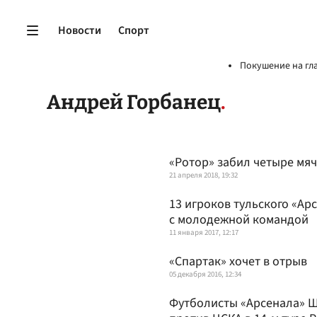
Новости
Спорт
Покушение на гл
Андрей Горбанец
«Ротор» забил четыре мяч
21 апреля 2018, 19:32
13 игроков тульского «А
с молодежной командой
11 января 2017, 12:17
«Спартак» хочет в отрыв
05 декабря 2016, 12:34
Футболисты «Арсенала» Ш