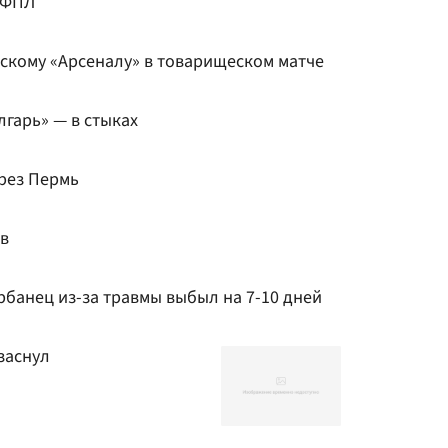
 РФПЛ
ьскому «Арсеналу» в товарищеском матче
лгарь» — в стыках
ерез Пермь
в
банец из-за травмы выбыл на 7-10 дней
заснул