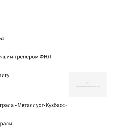
ь»
учшим тренером ФНЛ
лигу
грала «Металлург-Кузбасс»
грали