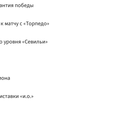
рантия победы
к матчу с «Торпедо»
о уровня «Севильи»
иона
иставки «и.о.»