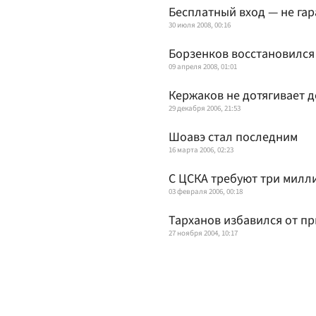
Бесплатный вход — не га
30 июля 2008, 00:16
Борзенков восстановился 
09 апреля 2008, 01:01
Кержаков не дотягивает д
29 декабря 2006, 21:53
Шоавэ стал последним
16 марта 2006, 02:23
С ЦСКА требуют три милл
03 февраля 2006, 00:18
Тарханов избавился от пр
27 ноября 2004, 10:17