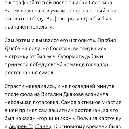
в штрафной гостей после ошибки Солосина.
Затем хозяева получили стопроцентный шанс
вырвать победу. За фол против Дзюбы был
назначен пенальти.
Сам Артем и вызвался его исполнять. Пробил
Дзюба на силу, но Солосин, вытянувшись
в струнку, отбил мяч. Оформить дубль и
принести победу своей команде голеадор
ростовчан не сумел.
Страсти накалились, и на последней минуте
после фола на
Виталии Дьякове
возникла
небольшая потасовка. Самое активное участие
в ней принял сам защитник ростовчан, за что
был наказан «горчичником». Получил карточку
и
Андрей Горбанец
. К основному времени было