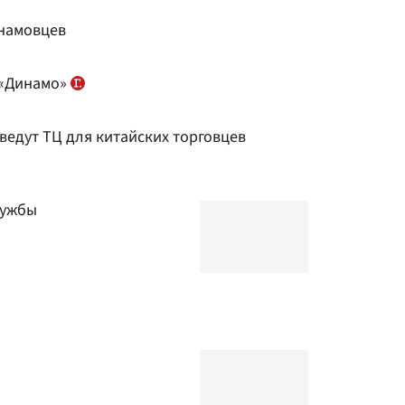
инамовцев
 «Динамо»
зведут ТЦ для китайских торговцев
лужбы