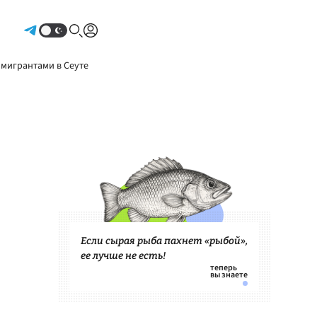
Авторизоваться
 мигрантами в Сеуте
Если сырая рыба пахнет «рыбой»,
ее лучше не есть!