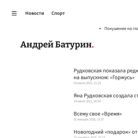
Новости
Спорт
Покушение на гл
Андрей Батурин
Рудковская показала ред
на выпускном: «Горжусь»
03 июля 2025, 21:23
Яна Рудковская создала с
14 июня 2021, 00:59
Всему свое «Время»
01 января 2018, 13:57
Новогодний «подарок» о
22 декабря 2015, 22:12