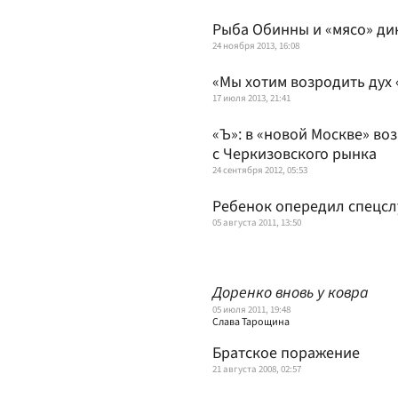
Рыба Обинны и «мясо» д
24 ноября 2013, 16:08
«Мы хотим возродить дух
17 июля 2013, 21:41
«Ъ»: в «новой Москве» во
с Черкизовского рынка
24 сентября 2012, 05:53
Ребенок опередил спецс
05 августа 2011, 13:50
Доренко вновь у ковра
05 июля 2011, 19:48
Слава Тарощина
Братское поражение
21 августа 2008, 02:57