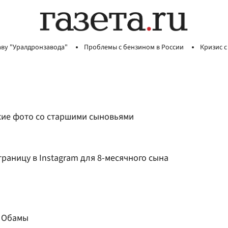
аву "Уралдронзавода"
Проблемы с бензином в России
Кризис с
кие фото со старшими сыновьями
траницу в Instagram для 8-месячного сына
т Обамы