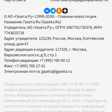
© АО «Газета.Ру» (1999-2026) – Главные новости дня
Название:
Газета.Ru
(Gazeta.Ru)
Учредитель:
АО «Газета.Ру»
, ОГРН 1067761730376, ИНН
7743625728
Адрес учредителя: 125239, Россия, Москва, Коптевская
улица, дом 67
Адрес редакции и издателя:
117105
, г.
Москва
,
Варшавское шоссе, д.9, стр.1
Телефон редакции:
+7 (495) 785-00-12
Факс:
+7 (495) 785-17-01
Электронная почта:
gazeta@gazeta.ru
Свидетельство о регистрации СМИ Эл № ФС77-67642
выдано федеральной службой по надзору в сфере
связи, информационных технологий и массовых
коммуникаций (Роскомнадзор) 10.11.2016 г. Редакция не
несет ответственности за достоверность информации,
содержащейся в рекламных объявлениях. Редакция не