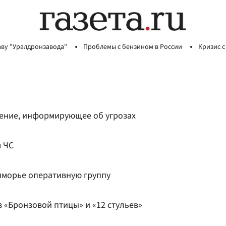
аву "Уралдронзавода"
Проблемы с бензином в России
Кризис с
ение, информирующее об угрозах
 ЧС
иморье оперативную группу
з «Бронзовой птицы» и «12 стульев»