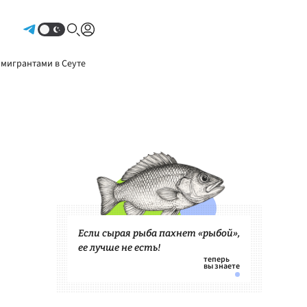
Авторизоваться
 мигрантами в Сеуте
Если сырая рыба пахнет «рыбой»,
ее лучше не есть!