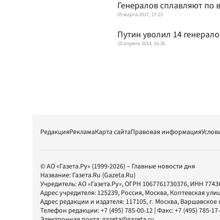
Генералов сплавляют по 
09 марта 2017, 17:23
Путин уволил 14 генерал
10 апреля 2014, 16:30
Редакция
Реклама
Карта сайта
Правовая информация
Услов
© АО «Газета.Ру» (1999-2026) – Главные новости дня
Название:
Газета.Ru
(Gazeta.Ru)
Учредитель:
АО «Газета.Ру»
, ОГРН 1067761730376, ИНН 7743
Адрес учредителя: 125239, Россия, Москва, Коптевская улиц
Адрес редакции и издателя:
117105
, г.
Москва
,
Варшавское шо
Телефон редакции:
+7 (495) 785-00-12
| Факс:
+7 (495) 785-17
Электронная почта:
gazeta@gazeta.ru