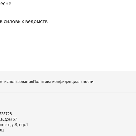
весне
ов силовых ведомств
ия использования
Политика конфиденциальности
625728
а, дом 67
ссе, д.9, стр.1
-01