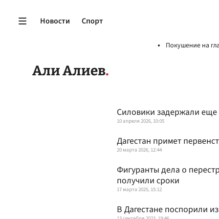
Новости
Спорт
Покушение на гл
Али Алиев
Силовики задержали еще 
10 апреля 2026, 10:05
Дагестан примет первенст
20 марта 2026, 12:44
Фигуранты дела о перест
получили сроки
17 марта 2025, 15:12
В Дагестане поспорили из
13 сентября 2023, 19:46