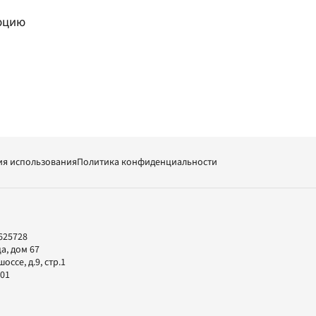
юцию
ия использования
Политика конфиденциальности
625728
а, дом 67
ссе, д.9, стр.1
-01