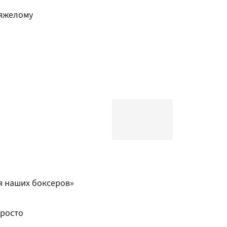
тяжелому
я наших боксеров»
просто