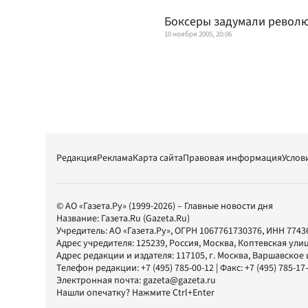
Боксеры задумали револ
10 ноября 2005, 20:06
Редакция
Реклама
Карта сайта
Правовая информация
Услов
© АО «Газета.Ру» (1999-2026) – Главные новости дня
Название:
Газета.Ru
(Gazeta.Ru)
Учредитель:
АО «Газета.Ру»
, ОГРН 1067761730376, ИНН 7743
Адрес учредителя: 125239, Россия, Москва, Коптевская улиц
Адрес редакции и издателя:
117105
, г.
Москва
,
Варшавское шо
Телефон редакции:
+7 (495) 785-00-12
| Факс:
+7 (495) 785-17
Электронная почта:
gazeta@gazeta.ru
Нашли опечатку? Нажмите Ctrl+Enter