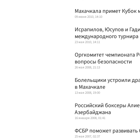
Махачкала примет Кубок 
09 июня 2010, 14:10
Исрапилов, Юсупов и Гад
международного турнира 
23 мая 2010, 14:11
Оргкомитет чемпионата Р
вопросы безопасности
26 мая 2008, 21:13
Болельщики устроили дра
в Махачкале
13 мая 2008, 19:00
Российский боксеры Алие
Азербайджана
16 января 2008, 01:41
ФСБР поможет развивать 
25 мая 2007, 02:37