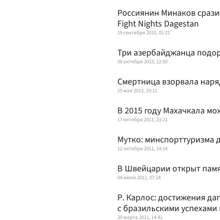
Россиянин Минаков срази
Fight Nights Dagestan
19 сентября 2015, 02:21
Три азербайджанца подор
06 октября 2013, 12:00
Смертница взорвала наря
25 мая 2013, 19:11
В 2015 году Махачкала мо
17 октября 2011, 23:21
Мутко: минспорттуризма 
12 октября 2011, 14:14
В Швейцарии открыт памя
04 июня 2011, 07:24
Р. Карлос: достижения да
с бразильскими успехами
20 марта 2011, 14:41