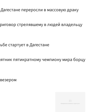
 Дагестане переросли в массовую драку
риговор стрелявшему в людей владельцу
бе стартует в Дагестане
мятник пятикратному чемпиону мира борцу
йвезером