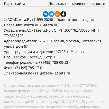
Карта сайта
Политика конфиденциальности
© АО «Газета.Ру» (1999-2026) – Главные новости дня
Название:
Газета.Ru
(Gazeta.Ru)
Учредитель:
АО «Газета.Ру»
, ОГРН 1067761730376, ИНН
7743625728
Адрес учредителя: 125239, Россия, Москва, Коптевская
улица, дом 67
Адрес редакции и издателя:
117105
, г.
Москва
,
Варшавское шоссе, д.9, стр.1
Телефон редакции:
+7 (495) 785-00-12
Факс:
+7 (495) 785-17-01
Электронная почта:
gazeta@gazeta.ru
Свидетельство о регистрации СМИ Эл № ФС77-67642
выдано федеральной службой по надзору в сфере
связи, информационных технологий и массовых
коммуникаций (Роскомнадзор) 10.11.2016 г. Редакция не
несет ответственности за достоверность информации,