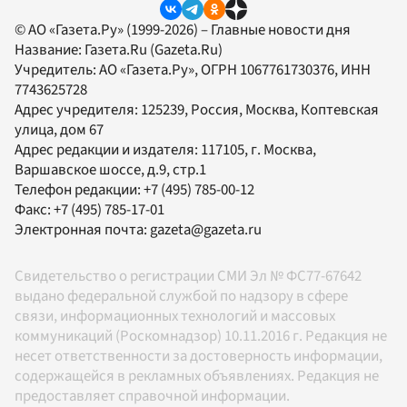
© АО «Газета.Ру» (1999-2026) – Главные новости дня
Название:
Газета.Ru
(Gazeta.Ru)
Учредитель:
АО «Газета.Ру»
, ОГРН 1067761730376, ИНН
7743625728
Адрес учредителя: 125239, Россия, Москва, Коптевская
улица, дом 67
Адрес редакции и издателя:
117105
, г.
Москва
,
Варшавское шоссе, д.9, стр.1
Телефон редакции:
+7 (495) 785-00-12
Факс:
+7 (495) 785-17-01
Электронная почта:
gazeta@gazeta.ru
Свидетельство о регистрации СМИ Эл № ФС77-67642
выдано федеральной службой по надзору в сфере
связи, информационных технологий и массовых
коммуникаций (Роскомнадзор) 10.11.2016 г. Редакция не
несет ответственности за достоверность информации,
содержащейся в рекламных объявлениях. Редакция не
предоставляет справочной информации.