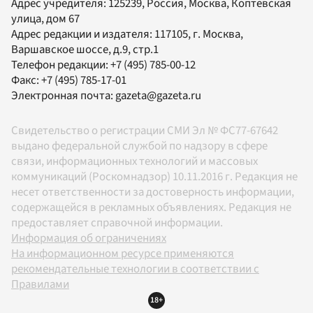
Адрес учредителя: 125239, Россия, Москва, Коптевская
улица, дом 67
Адрес редакции и издателя:
117105
, г.
Москва
,
Варшавское шоссе, д.9, стр.1
Телефон редакции:
+7 (495) 785-00-12
Факс:
+7 (495) 785-17-01
Электронная почта:
gazeta@gazeta.ru
Свидетельство о регистрации СМИ Эл № ФС77-67642
выдано федеральной службой по надзору в сфере
связи, информационных технологий и массовых
коммуникаций (Роскомнадзор) 10.11.2016 г. Редакция не
несет ответственности за достоверность информации,
содержащейся в рекламных объявлениях. Редакция не
предоставляет справочной информации.
Информация об ограничениях
На информационном ресурсе применяются
рекомендательные технологии в соответствии с
Правилами
18+