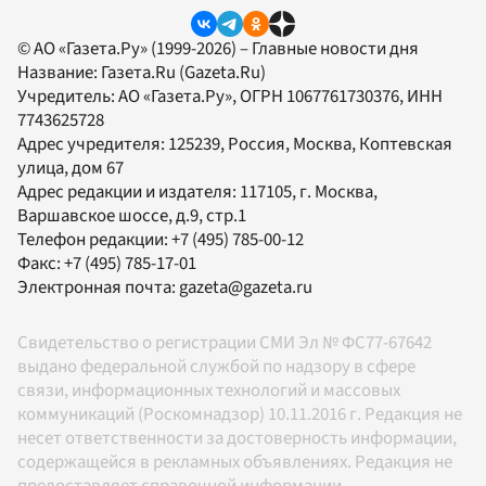
© АО «Газета.Ру» (1999-2026) – Главные новости дня
Название:
Газета.Ru
(Gazeta.Ru)
Учредитель:
АО «Газета.Ру»
, ОГРН 1067761730376, ИНН
7743625728
Адрес учредителя: 125239, Россия, Москва, Коптевская
улица, дом 67
Адрес редакции и издателя:
117105
, г.
Москва
,
Варшавское шоссе, д.9, стр.1
Телефон редакции:
+7 (495) 785-00-12
Факс:
+7 (495) 785-17-01
Электронная почта:
gazeta@gazeta.ru
Свидетельство о регистрации СМИ Эл № ФС77-67642
выдано федеральной службой по надзору в сфере
связи, информационных технологий и массовых
коммуникаций (Роскомнадзор) 10.11.2016 г. Редакция не
несет ответственности за достоверность информации,
содержащейся в рекламных объявлениях. Редакция не