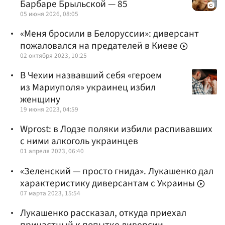
Барбаре Брыльской — 85
05 июня 2026, 08:05
«Меня бросили в Белоруссии»: диверсант
пожаловался на предателей в Киеве
02 октября 2023, 10:25
В Чехии назвавший себя «героем
из Мариуполя» украинец избил
женщину
19 июня 2023, 04:59
Wprost: в Лодзе поляки избили распивавших
с ними алкоголь украинцев
01 апреля 2023, 06:40
«Зеленский — просто гнида». Лукашенко дал
характеристику диверсантам с Украины
07 марта 2023, 15:54
Лукашенко рассказал, откуда приехал
причастный к попытке диверсии