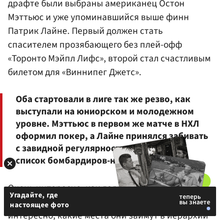
драфте были выбраны американец Остон
Мэттьюс и уже упоминавшийся выше финн
Патрик Лайне. Первый должен стать
спасителем прозябающего без плей-офф
«Торонто Мэйпл Лифс», второй стал счастливым
билетом для «Виннипег Джетс».
Оба стартовали в лиге так же резво, как
выступали на юниорском и молодежном
уровне. Мэттьюс в первом же матче в НХЛ
оформил покер, а Лайне принялся забивать
с завидной регулярностью, возглавив
список бомбардиров-новичков.
Очень интересно, как дальше будет
Угадайте, где
развиваться их противостояние, но не менее
настоящее фото
интересно, какие места они займут в иерархии