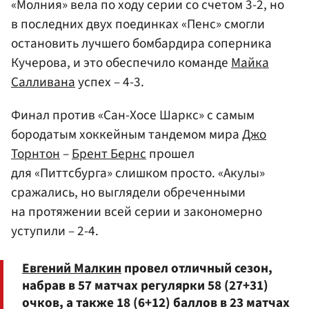
«Молния» вела по ходу серии со счетом 3-2, но
в последних двух поединках «Пенс» смогли
остановить лучшего бомбардира соперника
Кучерова, и это обеспечило команде
Майка
Салливана
успех – 4-3.
Финал против «Сан-Хосе Шаркс» с самым
бородатым хоккейным тандемом мира
Джо
Торнтон
–
Брент Бернс
прошел
для «Питтсбурга» слишком просто. «Акулы»
сражались, но выглядели обреченными
на протяжении всей серии и закономерно
уступили – 2-4.
Евгений Малкин
провел отличный сезон,
набрав в 57 матчах регулярки 58 (27+31)
очков, а также 18 (6+12) баллов в 23 матчах