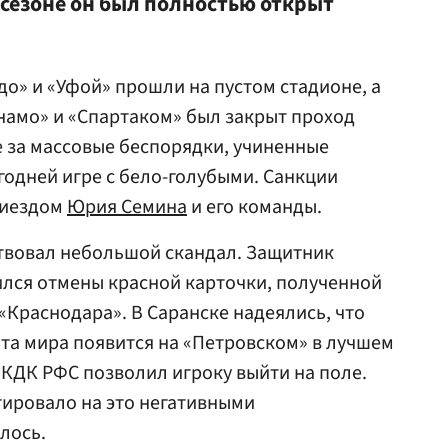
 сезоне он был полностью открыт
едо» и «Уфой» прошли на пустом стадионе, а
инамо» и «Спартаком» был закрыт проход
е за массовые беспорядки, учиненные
одней игре с бело-голубыми. Санкции
риездом
Юрия Семина
и его команды.
твовал небольшой скандал. Защитник
лся отмены красной карточки, полученной
 «Краснодара». В Саранске надеялись, что
та мира появится на «Петровском» в лучшем
о КДК РФС позволил игроку выйти на поле.
гировало на это негативными
лось.