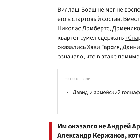
Виллаш-Боаш не мог не воспо
его в стартовый состав. Вме
Николас Ломбертс
,
Доменико
квартет сумел сдержать
«Спа
оказались Хави Гарсия, Данни
означало, что в атаке помим
Читайте также
Давид и армейский голиаф
Им оказался не
Андрей А
Александр Кержаков, кото