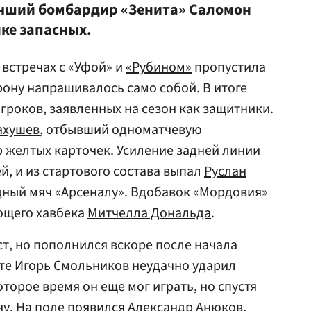
учший бомбардир «Зенита»
Саломон
ке запасных.
 встречах с «Уфой» и
«Рубином»
пропустила
рону напрашивалось само собой. В итоге
гроков, заявленных на сезон как защитники.
ахушев
, отбывший одноматчевую
 желтых карточек. Усиление задней линии
й, и из стартового состава выпал
Руслан
дный мяч «Арсеналу». Вдобавок «Мордовия»
ющего хавбека
Митчелла Дональда
.
ст, но пополнился вскоре после начала
уте Игорь Смольников неудачно ударил
оторое время он еще мог играть, но спустя
ну. На поле появился
Александр Анюков
,