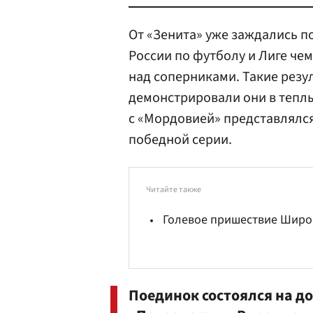
От «Зенита» уже заждались п
России по футболу и Лиге че
над соперниками. Такие резул
демонстрировали они в теплы
с «Мордовией» представлялс
победной серии.
Читайте также
Голевое пришествие Широ
Поединок состоялся на д