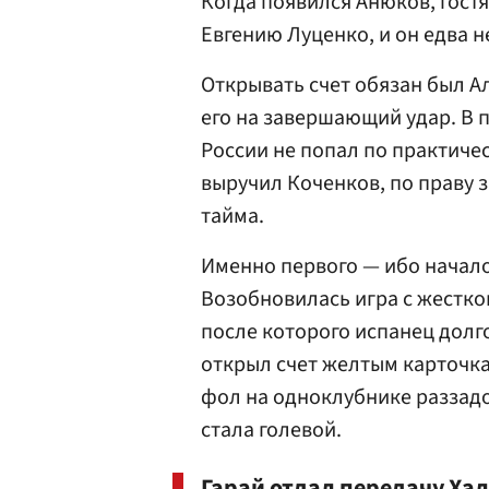
Когда появился Анюков, гостя
Евгению Луценко
, и он едва 
Открывать счет обязан был 
его на завершающий удар. В
России не попал по практиче
выручил Коченков, по праву 
тайма.
Именно первого — ибо начало
Возобновилась игра с жестког
после которого испанец долго
открыл счет желтым карточка
фол на одноклубнике раззадор
стала голевой.
Гарай отдал передачу Ха