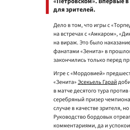
«Петровском». Впервые в
для зрителей.
Дело в том, что игры с «Торп
на встречах с «Амкаром», «Д
на вираж. Это было наказани
фанатами «Зенита» в прошлог
закончились только перед п
Игре с «Мордовией» предшес
«Зенита»
Эсекьель Гарай
доби
в матче десятого тура против
серебряный призер чемпиона
случае в качестве зрителя, н
Руководство бордовых отреа
комментариями, да и успокои