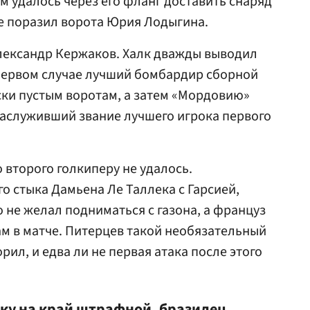
м удалось через его фланг доставить снаряд
не поразил ворота
Юрия Лодыгина
.
Александр Кержаков. Халк дважды выводил
 первом случае лучший бомбардир сборной
ски пустым воротам, а затем «Мордовию»
заслуживший звание лучшего игрока первого
 второго голкиперу не удалось.
о стыка Дамьена Ле Таллека с Гарсией,
 не желал подниматься с газона, а француз
м в матче. Питерцев такой необязательный
ил, и едва ли не первая атака после этого
лку на край штрафной, бразилец