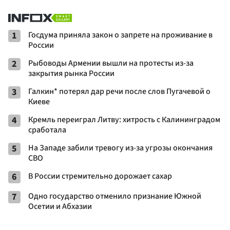
1
Госдума приняла закон о запрете на проживание в
России
2
Рыбоводы Армении вышли на протесты из-за
закрытия рынка России
3
Галкин* потерял дар речи после слов Пугачевой о
Киеве
4
Кремль переиграл Литву: хитрость с Калининградом
сработала
5
На Западе забили тревогу из-за угрозы окончания
СВО
6
В России стремительно дорожает сахар
7
Одно государство отменило признание Южной
Осетии и Абхазии