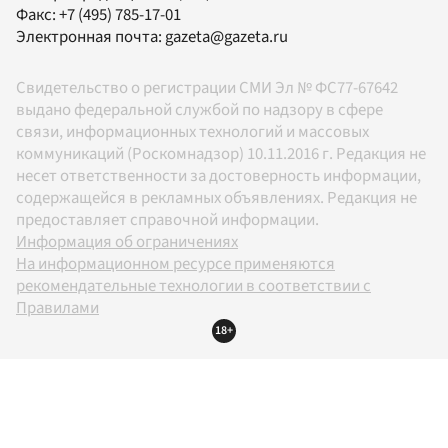
Факс:
+7 (495) 785-17-01
Электронная почта:
gazeta@gazeta.ru
Свидетельство о регистрации СМИ Эл № ФС77-67642
выдано федеральной службой по надзору в сфере
связи, информационных технологий и массовых
коммуникаций (Роскомнадзор) 10.11.2016 г. Редакция не
несет ответственности за достоверность информации,
содержащейся в рекламных объявлениях. Редакция не
предоставляет справочной информации.
Информация об ограничениях
На информационном ресурсе применяются
рекомендательные технологии в соответствии с
Правилами
18+